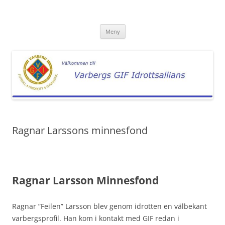
Hoppa
till
Varbergs GIF Idrottsallians
innehåll
Vägledning till Alliansens föreningar
Meny
Ragnar Larssons minnesfond
Ragnar Larsson Minnesfond
Ragnar ”Feilen” Larsson blev genom idrotten en välbekant
varbergsprofil. Han kom i kontakt med GIF redan i