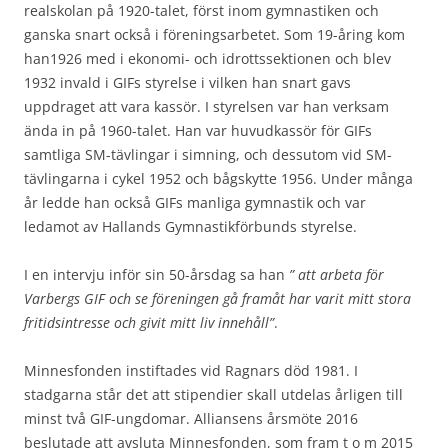
realskolan på 1920-talet, först inom gymnastiken och
ganska snart också i föreningsarbetet. Som 19-åring kom
han1926 med i ekonomi- och idrottssektionen och blev
1932 invald i GIFs styrelse i vilken han snart gavs
uppdraget att vara kassör. I styrelsen var han verksam
ända in på 1960-talet. Han var huvudkassör för GIFs
samtliga SM-tävlingar i simning, och dessutom vid SM-
tävlingarna i cykel 1952 och bågskytte 1956. Under många
år ledde han också GIFs manliga gymnastik och var
ledamot av Hallands Gymnastikförbunds styrelse.
I en intervju inför sin 50-årsdag sa han
” att arbeta för
Varbergs GIF och se föreningen gå framåt har varit mitt stora
fritidsintresse och givit mitt liv innehåll”
.
Minnesfonden instiftades vid Ragnars död 1981. I
stadgarna står det att stipendier skall utdelas årligen till
minst två GIF-ungdomar. Alliansens årsmöte 2016
beslutade att avsluta Minnesfonden, som fram t o m 2015