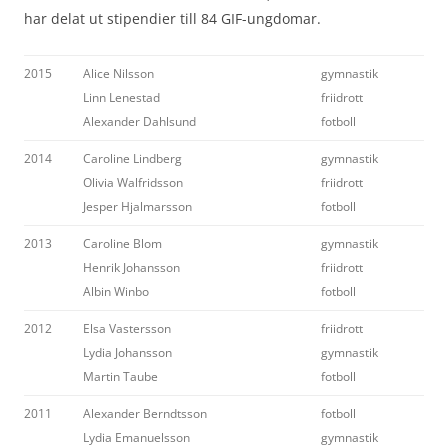
har delat ut stipendier till 84 GIF-ungdomar.
2015
Alice Nilsson
gymnastik
Linn Lenestad
friidrott
Alexander Dahlsund
fotboll
2014
Caroline Lindberg
gymnastik
Olivia Walfridsson
friidrott
Jesper Hjalmarsson
fotboll
2013
Caroline Blom
gymnastik
Henrik Johansson
friidrott
Albin Winbo
fotboll
2012
Elsa Vastersson
friidrott
Lydia Johansson
gymnastik
Martin Taube
fotboll
2011
Alexander Berndtsson
fotboll
Lydia Emanuelsson
gymnastik