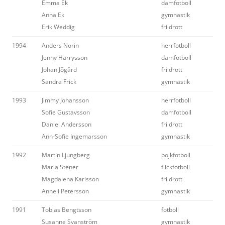
Emma Ek
damfotboll
Anna Ek
gymnastik
Erik Weddig
friidrott
1994
Anders Norin
herrfotboll
Jenny Harrysson
damfotboll
Johan Jögård
friidrott
Sandra Frick
gymnastik
1993
Jimmy Johansson
herrfotboll
Sofie Gustavsson
damfotboll
Daniel Andersson
friidrott
Ann-Sofie Ingemarsson
gymnastik
1992
Martin Ljungberg
pojkfotboll
Maria Stener
flickfotboll
Magdalena Karlsson
friidrott
Anneli Petersson
gymnastik
1991
Tobias Bengtsson
fotboll
Susanne Svanström
gymnastik