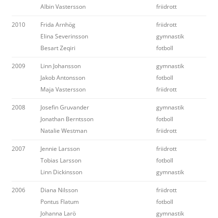
Albin Vastersson
friidrott
2010
Frida Arnhög
friidrott
Elina Severinsson
gymnastik
Besart Zeqiri
fotboll
2009
Linn Johansson
gymnastik
Jakob Antonsson
fotboll
Maja Vastersson
friidrott
2008
Josefin Gruvander
gymnastik
Jonathan Berntsson
fotboll
Natalie Westman
friidrott
2007
Jennie Larsson
friidrott
Tobias Larsson
fotboll
Linn Dickinsson
gymnastik
2006
Diana Nilsson
friidrott
Pontus Flatum
fotboll
Johanna Larö
gymnastik