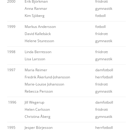
2000
Erik Björkman
friidrott
Anna Ranmar
gymnastik
Kim Sjöberg
fotboll
1999
Markus Andersson
fotboll
David Kallebäck
friidrott
Helene Sturesson
gymnastik
1998
Linda Berntsson
friidrott
Lisa Larsson
gymnastik
1997
Maria Reimer
damfotboll
Fredrik Åkerlund-Johansson
herrfotboll
Marie-Louise Johansson
friidrott
Rebecca Persson
gymnastik
1996
Jill Wegerup
damfotboll
Helen Carlsson
friidrott
Christina Åberg
gymnsatik
1995
Jesper Börjesson
herrfotboll