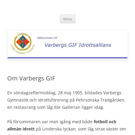
Hoppa
till
Varbergs GIF Idrottsallians
innehåll
Vägledning till Alliansens föreningar
Meny
Om Varbergs GIF
En söndagseftermiddag, 28 maj 1905, bildades Varbergs
Gymnastik och Idrottsförening på Pehrsonska Trädgården,
en restaurang som låg där Gallerian ligger idag.
På försommaren var man igång med både
fotboll och
allmän idrott
på Linderska lyckan, som låg strax väster om