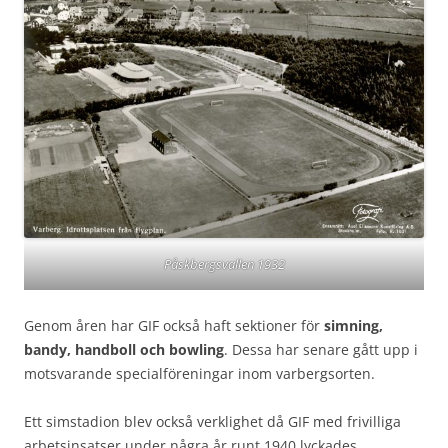
Påskbergsvallen 1932
Genom åren har GIF också haft sektioner för
simning,
bandy, handboll och bowling
. Dessa har senare gått upp i
motsvarande specialföreningar inom varbergsorten.
Ett simstadion blev också verklighet då GIF med frivilliga
arbetsinsatser under några år runt 1940 lyckades