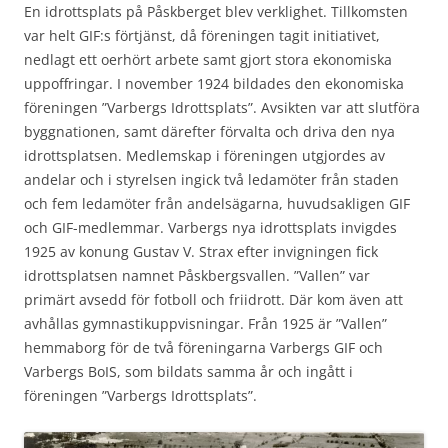
En idrottsplats på Påskberget blev verklighet. Tillkomsten
var helt GIF:s förtjänst, då föreningen tagit initiativet,
nedlagt ett oerhört arbete samt gjort stora ekonomiska
uppoffringar. I november 1924 bildades den ekonomiska
föreningen ”Varbergs Idrottsplats”. Avsikten var att slutföra
byggnationen, samt därefter förvalta och driva den nya
idrottsplatsen. Medlemskap i föreningen utgjordes av
andelar och i styrelsen ingick två ledamöter från staden
och fem ledamöter från andelsägarna, huvudsakligen GIF
och GIF-medlemmar. Varbergs nya idrottsplats invigdes
1925 av konung Gustav V. Strax efter invigningen fick
idrottsplatsen namnet Påskbergsvallen. ”Vallen” var
primärt avsedd för fotboll och friidrott. Där kom även att
avhållas gymnastikuppvisningar. Från 1925 är ”Vallen”
hemmaborg för de två föreningarna Varbergs GIF och
Varbergs BoIS, som bildats samma år och ingått i
föreningen ”Varbergs Idrottsplats”.