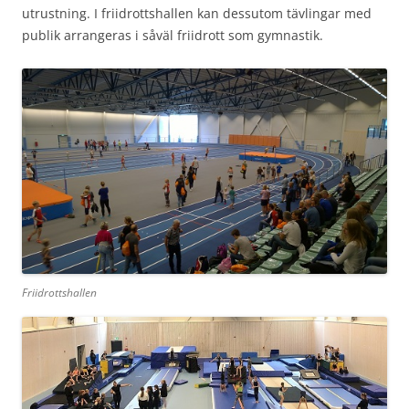
utrustning. I friidrottshallen kan dessutom tävlingar med
publik arrangeras i såväl friidrott som gymnastik.
Friidrottshallen