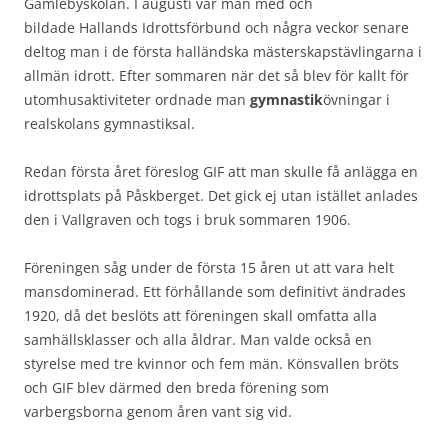
Gamlebyskolan. I augusti var man med och
bildade Hallands Idrottsförbund och några veckor senare
deltog man i de första halländska mästerskapstävlingarna i
allmän idrott. Efter sommaren när det så blev för kallt för
utomhusaktiviteter ordnade man
gymnastik
övningar i
realskolans gymnastiksal.
Redan första året föreslog GIF att man skulle få anlägga en
idrottsplats på Påskberget. Det gick ej utan istället anlades
den i Vallgraven och togs i bruk sommaren 1906.
Föreningen såg under de första 15 åren ut att vara helt
mansdominerad. Ett förhållande som definitivt ändrades
1920, då det beslöts att föreningen skall omfatta alla
samhällsklasser och alla åldrar. Man valde också en
styrelse med tre kvinnor och fem män. Könsvallen bröts
och GIF blev därmed den breda förening som
varbergsborna genom åren vant sig vid.