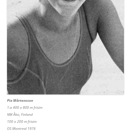
Pia Mårtensson
1:a 400 o 800 m frisim
NM Åbo, Finland
100 o 200 m frisim
OS Montreal 1976