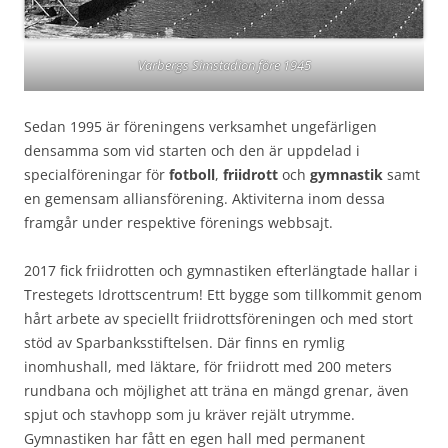
Varbergs Simstadion före 1945
Sedan 1995 är föreningens verksamhet ungefärligen
densamma som vid starten och den är uppdelad i
specialföreningar för
fotboll
,
friidrott
och
gymnastik
samt
en gemensam alliansförening. Aktiviterna inom dessa
framgår under respektive förenings webbsajt.
2017 fick friidrotten och gymnastiken efterlängtade hallar i
Trestegets Idrottscentrum! Ett bygge som tillkommit genom
hårt arbete av speciellt friidrottsföreningen och med stort
stöd av Sparbanksstiftelsen. Där finns en rymlig
inomhushall, med läktare, för friidrott med 200 meters
rundbana och möjlighet att träna en mängd grenar, även
spjut och stavhopp som ju kräver rejält utrymme.
Gymnastiken har fått en egen hall med permanent